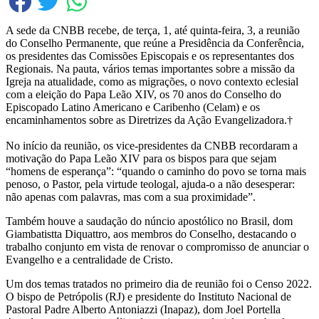
A sede da CNBB recebe, de terça, 1, até quinta-feira, 3, a reunião
do Conselho Permanente, que reúne a Presidência da Conferência,
os presidentes das Comissões Episcopais e os representantes dos
Regionais. Na pauta, vários temas importantes sobre a missão da
Igreja na atualidade, como as migrações, o novo contexto eclesial
com a eleição do Papa Leão XIV, os 70 anos do Conselho do
Episcopado Latino Americano e Caribenho (Celam) e os
encaminhamentos sobre as Diretrizes da Ação Evangelizadora.†
No início da reunião, os vice-presidentes da CNBB recordaram a
motivação do Papa Leão XIV para os bispos para que sejam
“homens de esperança”: “quando o caminho do povo se torna mais
penoso, o Pastor, pela virtude teologal, ajuda-o a não desesperar:
não apenas com palavras, mas com a sua proximidade”.
Também houve a saudação do núncio apostólico no Brasil, dom
Giambatistta Diquattro, aos membros do Conselho, destacando o
trabalho conjunto em vista de renovar o compromisso de anunciar o
Evangelho e a centralidade de Cristo.
Um dos temas tratados no primeiro dia de reunião foi o Censo 2022.
O bispo de Petrópolis (RJ) e presidente do Instituto Nacional de
Pastoral Padre Alberto Antoniazzi (Inapaz), dom Joel Portella