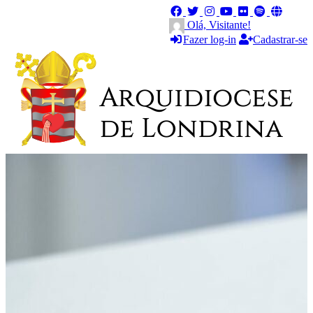
Olá, Visitante!
Fazer log-in
Cadastrar-se